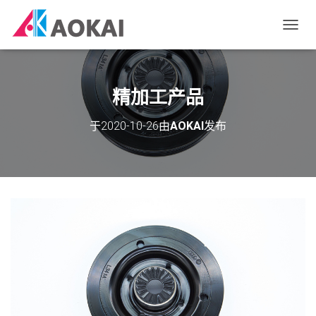
切
换
导
航
精加工产品
于
2020-10-26
由
AOKAI
发布