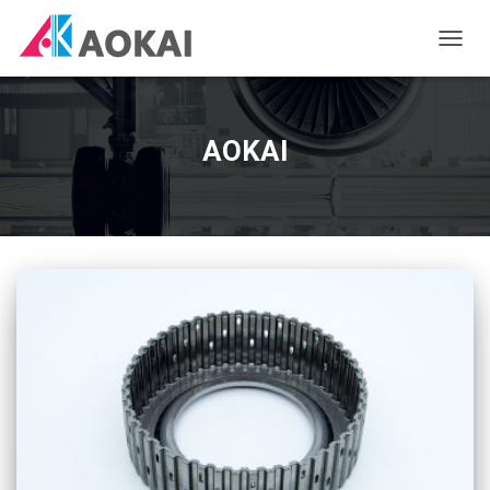
切
换
导
航
AOKAI