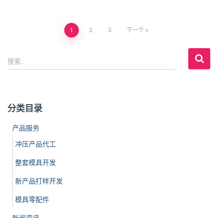
1
2
3
下一个
文
搜
章
搜索…
索
：
导
航
分类目录
产品服务
冲压产品代工
整套模具开发
新产品打样开发
模具零配件
新闻资讯